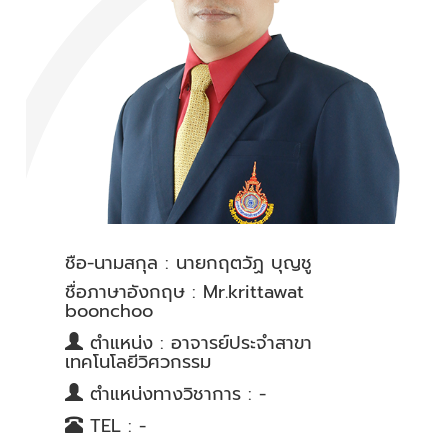
ชื่อ-นามสกุล : นายกฤตวัฏ บุญชู
ชื่อภาษาอังกฤษ : Mr.krittawat
boonchoo
ตำแหน่ง : อาจารย์ประจำสาขา
เทคโนโลยีวิศวกรรม
ตำแหน่งทางวิชาการ : -
TEL : -