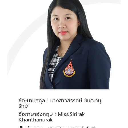
ชื่อ-นามสกุล : นางสาวสิริรักษ์ ขันฒานุ
รักษ์​
ชื่อภาษาอังกฤษ : Miss.​Sirirak
Khanthanurak​