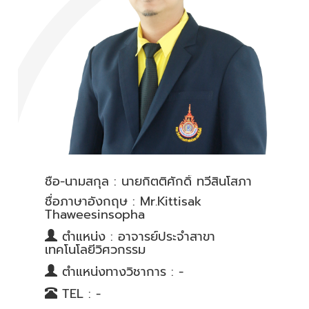
ชื่อ-นามสกุล : นายกิตติศักดิ์ ทวีสินโสภา​
ชื่อภาษาอังกฤษ : Mr.Kittisak
Thaweesinsopha​
ตำแหน่ง : อาจารย์ประจำสาขา
เทคโนโลยีวิศวกรรม
ตำแหน่งทางวิชาการ : -
TEL : -