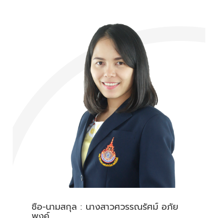
ชื่อ-นามสกุล : นางสาวศวรรณรัศม์ อภัย
พงค์